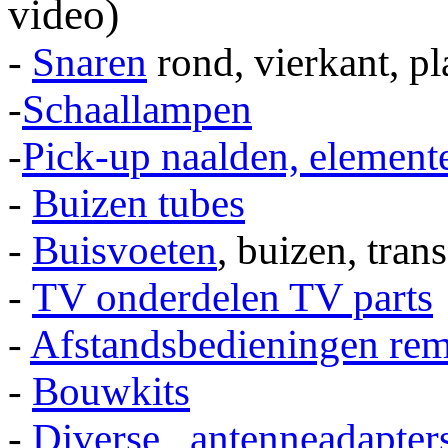
video)
-
Snaren
rond, vierkant, pl
-
Schaallampen
-
Pick-up naalden, element
-
Buizen tubes
-
Buisvoeten
, buizen, tra
-
TV onderdelen TV parts
-
Afstandsbedieningen rem
-
Bouwkits
-
Diverse, antenneadapters