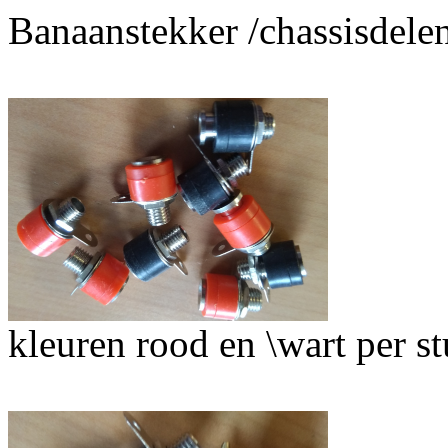
Banaanstekker /chassisdel
kleuren rood en \wart per s