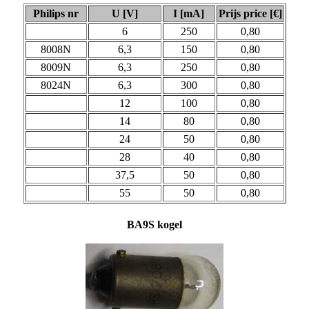
Philips nr
U [V]
I [mA]
Prijs price [€]
6
250
0,80
8008N
6,3
150
0,80
8009N
6,3
250
0,80
8024N
6,3
300
0,80
12
100
0,80
14
80
0,80
24
50
0,80
28
40
0,80
37,5
50
0,80
55
50
0,80
BA9S kogel