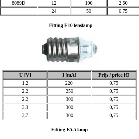
8089D
12
100
2,50
24
50
0,75
Fitting
E10 lenslamp
U [V]
I [mA]
Prijs / price [€]
1,2
220
0,75
2,2
250
0,75
2,2
300
0,75
3,3
300
0,75
3,7
300
0,75
Fitting
E5.5 lamp