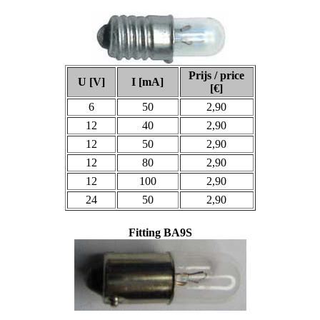
Prijs / price
U [V]
I [mA]
[€]
6
50
2,90
12
40
2,90
12
50
2,90
12
80
2,90
12
100
2,90
24
50
2,90
Fitting BA9S