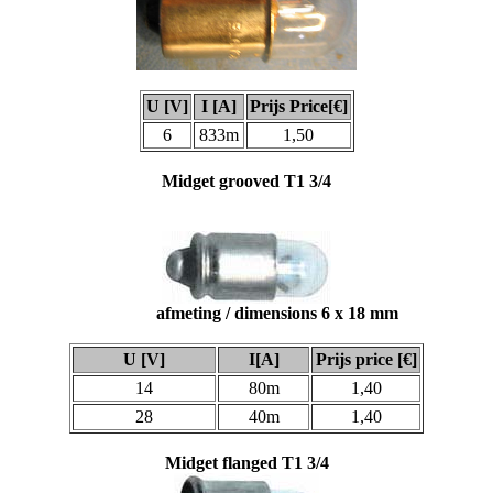
U [V]
I [A]
Prijs Price[€]
6
833m
1,50
Midget grooved T1 3/4
afmeting / dimensions 6 x 18 mm
U [V]
I[A]
Prijs price [€]
14
80m
1,40
28
40m
1,40
Midget flanged T1 3/4