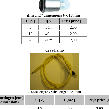
afmeting / dimensions 6 x 18 mm
U [V]
I[A]
Prijs price [€]
3
35m
2,00
12
40m
2,00
28
40m
2,00
draadlamp
draadlengte / wirelength 35 mm
metingen [mm]
U [V]
I [mA]
Prijs price [
dimensions
4
4,5
60
2,00