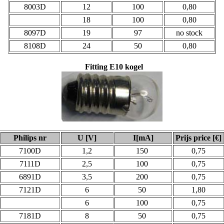
8003D
12
100
0,80
18
100
0,80
8097D
19
97
no stock
8108D
24
50
0,80
Fitting
E10 k
o
gel
Philips nr
U [V]
I[mA]
Prijs price [€]
7100D
1,2
150
0,75
7111D
2,5
100
0,75
6891D
3,5
200
0,75
7121D
6
50
1,80
6
100
0,75
7181D
8
50
0,75