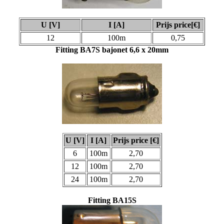
U [V]
I [A]
Prijs price[€]
12
100m
0,75
Fitting BA7S bajonet 6,6 x 20mm
U [V]
I [A]
Prijs price [€]
6
100m
2,70
12
100m
2,70
24
100m
2,70
Fitting BA15S