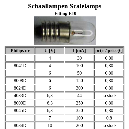
Schaallampen Scalelamps
Fitti
ng E10
Philips nr
U [V]
I [mA]
prijs / price[€]
4
30
0,80
8041D
4
100
0,80
6
50
0,80
8008D
6
150
0,80
8024D
6
300
0,80
4033D
6,3
44
no stock
8009D
6,3
250
0,80
8045D
6,3
320
0,80
7
100
0,8
8034D
10
200
no stock