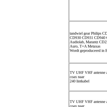
tandwiel gear Philips 
CD930 CD931 CD940 
Audiolab, Marantz CD23
Auro, T+A Metaxas
Wordt geproduceerd in E
TV UHF VHF antenne ad
coax naar
240 lintkabel
TV UHF VHF antenne ad
coax naar