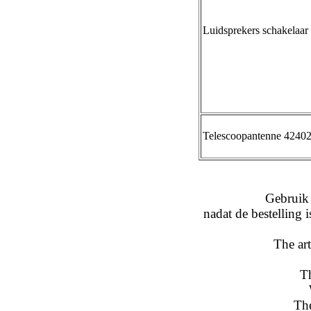
Luidsprekers schakelaar 
Telescoopantenne 4240
Gebruik voo
nadat de bestelling i
The art
The
The