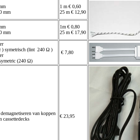
 mm
1 m € 0,60
80 mm
25 m € 12,90
 mm
1m € 0,80
00 mm
25 m € 17,90
er
) symetrisch (lint 240 Ω )
€ 7,80
er
symetric (240 Ω)
t demagnetiseren van koppen
€ 23,95
n cassettedecks