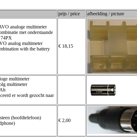
prijs / price
afbeelding / picture
e AVO analoge multimeter
combinatie met onderstaande
 V74PX
 AVO analog multimeter
€ 18,15
ombination with the battery
loge multimeter
olg multimeter
mAh
ceerd er wordt gezocht naar
steen (hoofdtelefoon)
€ 2,00
adphone)