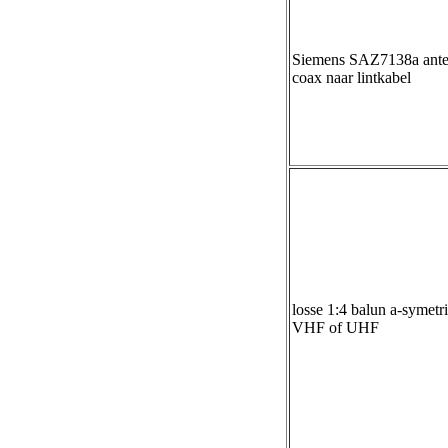
Siemens SAZ7138a ante
coax naar lintkabel
losse 1:4 balun a-symetr
VHF of UHF