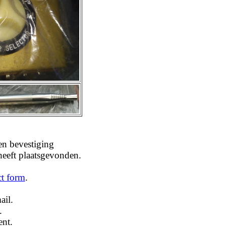
en bevestiging
 heeft plaatsgevonden.
ct form
.
ail.
.
ent.