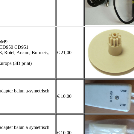
CDM9
CD950 CD951
, Rotel, Arcam, Burmeis,
€ 21,00
uropa (3D print)
apter balun a-symetrisch
€ 10,00
apter balun a-symetrisch
€ 10,00