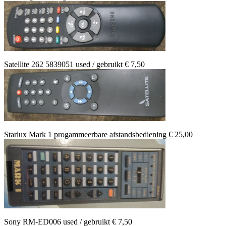
Satellite 262 5839051 used / gebruikt € 7,50
Starlux Mark 1 progammeerbare afstandsbediening € 25,00
Sony RM-ED006 used / gebruikt € 7,50