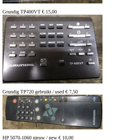
Grundig TP400VT € 15,00
Grundig TP720 gebruikt / used € 7,50
HP 5070-1060 nieuw / new € 10,00