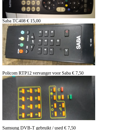
Saba TC408 € 15,00
Policom RTP12 vervanger voor Saba € 7,50
Samsung DVB-T gebruikt / used € 7,50