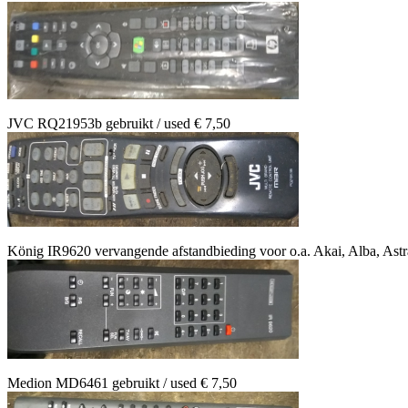
JVC RQ21953b gebruikt / used € 7,50
König IR9620 vervangende afstandbieding voor o.a. Akai, Alba, Astr
Medion MD6461 gebruikt / used € 7,50