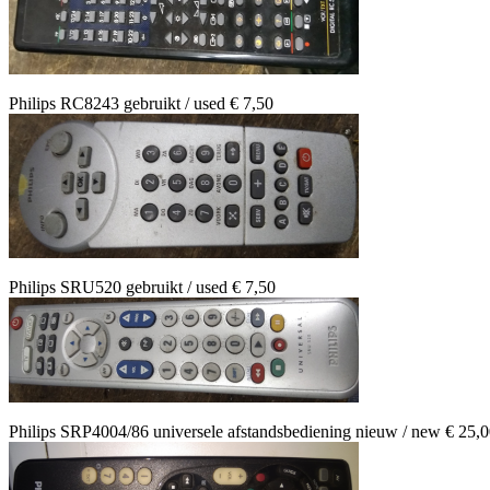
Philips RC8243 gebruikt / used € 7,50
Philips SRU520 gebruikt / used € 7,50
Philips SRP4004/86 universele afstandsbediening nieuw / new € 25,