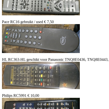
Pace RC16 gebruikt / used € 7,50
HL RC363-HL geschikt voor Panasonic TNQ8E0436, TNQ8E044
Philips RC5991 € 10,00